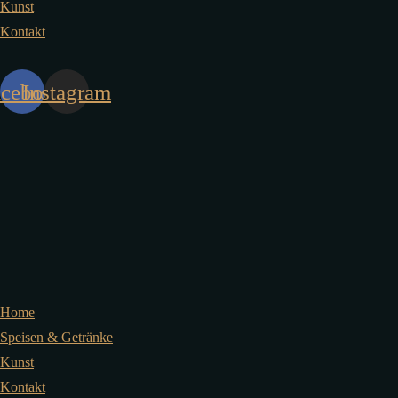
Kunst
Kontakt
acebook
Instagram
Home
Speisen & Getränke
Kunst
Kontakt