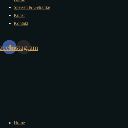
Speisen & Getränke
Kunst
Kontakt
acebook
Instagram
Home