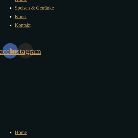
Speisen & Getränke
Kunst
Kontakt
acebook
Instagram
Home