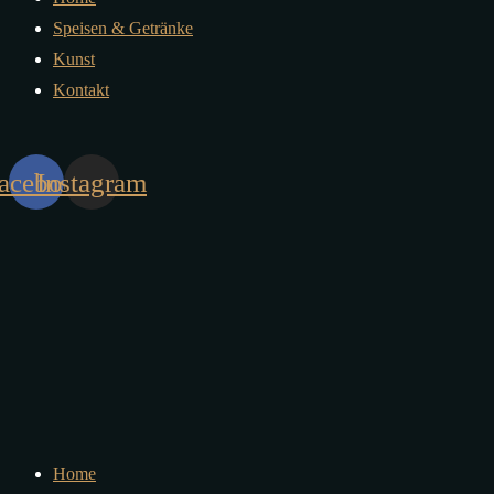
Speisen & Getränke
Kunst
Kontakt
acebook
Instagram
Home