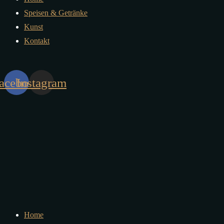
Speisen & Getränke
Kunst
Kontakt
acebook
Instagram
Home